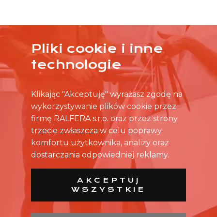
Pliki cookie i inne
ŻADNA OFERTA CIĘ NIE ZAINTERESOWAŁA?
technologie
SKONTAKTUJ SIĘ BEZPOŚREDNIO ZE SKLEPEM.
Klikając "Akceptuję" wyrażasz zgodę na
wykorzystywanie plików cookie przez
firmę RALFERA s.r.o. oraz przez strony
trzecie zwłaszcza w celu poprawy
komfortu użytkownika, analizy oraz
dostarczania odpowiedniej reklamy.
AKCEPTUJ
WSZYSTKIE