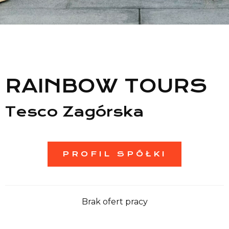
Lista sklepów
Lista CH
Informacje
RAINBOW TOURS
Tesco Zagórska
PROFIL SPÓŁKI
Brak ofert pracy