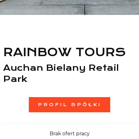
Lista sklepów
Lista CH
RAINBOW TOURS
Informacje
Auchan Bielany Retail
Park
PROFIL SPÓŁKI
Brak ofert pracy