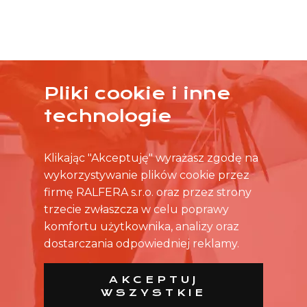
Pliki cookie i inne
ŻADNA OFERTA CIĘ NIE ZAINTERESOWAŁA?
technologie
SKONTAKTUJ SIĘ BEZPOŚREDNIO ZE SKLEPEM.
Klikając "Akceptuję" wyrażasz zgodę na
wykorzystywanie plików cookie przez
firmę RALFERA s.r.o. oraz przez strony
trzecie zwłaszcza w celu poprawy
komfortu użytkownika, analizy oraz
dostarczania odpowiedniej reklamy.
AKCEPTUJ
WSZYSTKIE