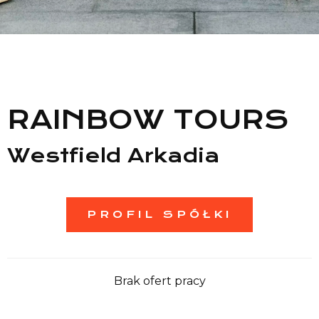
Lista sklepów
Lista CH
Informacje
RAINBOW TOURS
Westfield Arkadia
PROFIL SPÓŁKI
Brak ofert pracy