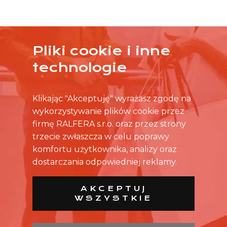
Pliki cookie i inne
ŻADNA OFERTA CIĘ NIE ZAINTERESOWAŁA?
technologie
SKONTAKTUJ SIĘ BEZPOŚREDNIO ZE SKLEPEM.
Klikając "Akceptuję" wyrażasz zgodę na
wykorzystywanie plików cookie przez
firmę RALFERA s.r.o. oraz przez strony
trzecie zwłaszcza w celu poprawy
komfortu użytkownika, analizy oraz
dostarczania odpowiedniej reklamy.
AKCEPTUJ
WSZYSTKIE