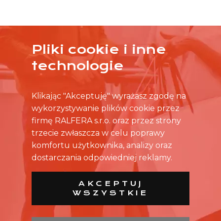
Pliki cookie i inne
ŻADNA OFERTA CIĘ NIE ZAINTERESOWAŁA?
technologie
SKONTAKTUJ SIĘ BEZPOŚREDNIO ZE SKLEPEM.
Klikając "Akceptuję" wyrażasz zgodę na
wykorzystywanie plików cookie przez
firmę RALFERA s.r.o. oraz przez strony
trzecie zwłaszcza w celu poprawy
komfortu użytkownika, analizy oraz
dostarczania odpowiedniej reklamy.
AKCEPTUJ
WSZYSTKIE