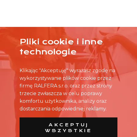
Pliki cookie i inne
ŻADNA OFERTA CIĘ NIE ZAINTERESOWAŁA?
technologie
SKONTAKTUJ SIĘ BEZPOŚREDNIO ZE SKLEPEM.
Klikając "Akceptuję" wyrażasz zgodę na
wykorzystywanie plików cookie przez
firmę RALFERA s.r.o. oraz przez strony
trzecie zwłaszcza w celu poprawy
komfortu użytkownika, analizy oraz
dostarczania odpowiedniej reklamy.
AKCEPTUJ
WSZYSTKIE