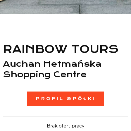
Lista sklepów
Lista CH
RAINBOW TOURS
Informacje
Auchan Hetmańska
Shopping Centre
PROFIL SPÓŁKI
Brak ofert pracy