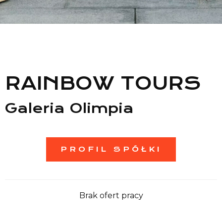
Lista sklepów
Lista CH
Informacje
RAINBOW TOURS
Galeria Olimpia
PROFIL SPÓŁKI
Brak ofert pracy