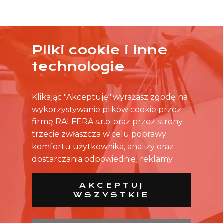
Pliki cookie i inne
ŻADNA OFERTA CIĘ NIE ZAINTERESOWAŁA?
technologie
SKONTAKTUJ SIĘ BEZPOŚREDNIO ZE SKLEPEM.
Klikając "Akceptuję" wyrażasz zgodę na
wykorzystywanie plików cookie przez
firmę RALFERA s.r.o. oraz przez strony
trzecie zwłaszcza w celu poprawy
komfortu użytkownika, analizy oraz
dostarczania odpowiedniej reklamy.
AKCEPTUJ
WSZYSTKIE