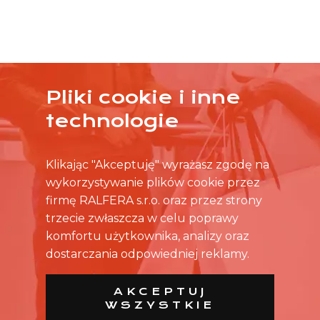
Pliki cookie i inne
ŻADNA OFERTA CIĘ NIE ZAINTERESOWAŁA?
technologie
SKONTAKTUJ SIĘ BEZPOŚREDNIO ZE SKLEPEM.
Klikając "Akceptuję" wyrażasz zgodę na
wykorzystywanie plików cookie przez
firmę RALFERA s.r.o. oraz przez strony
trzecie zwłaszcza w celu poprawy
komfortu użytkownika, analizy oraz
dostarczania odpowiedniej reklamy.
AKCEPTUJ
WSZYSTKIE