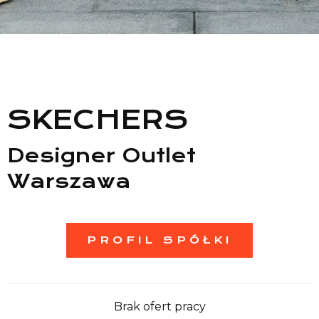
Lista sklepów
Lista CH
SKECHERS
Informacje
Designer Outlet
Warszawa
PROFIL SPÓŁKI
Brak ofert pracy