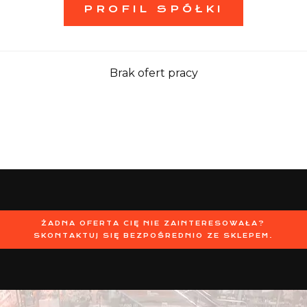
PROFIL SPÓŁKI
Brak ofert pracy
ŻADNA OFERTA CIĘ NIE ZAINTERESOWAŁA?
SKONTAKTUJ SIĘ BEZPOŚREDNIO ZE SKLEPEM.