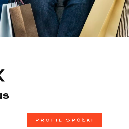
X
us
PROFIL SPÓŁKI