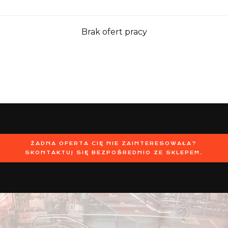
Brak ofert pracy
ŻADNA OFERTA CIĘ NIE ZAINTERESOWAŁA?
SKONTAKTUJ SIĘ BEZPOŚREDNIO ZE SKLEPEM.