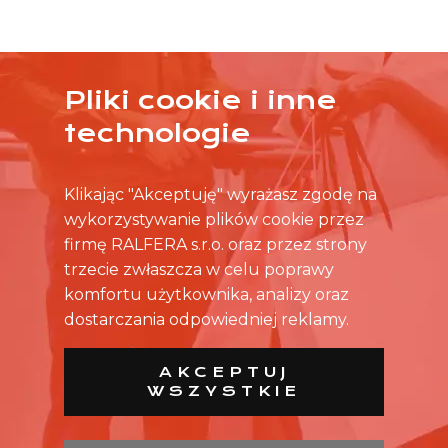
Pliki cookie i inne
ŻADNA OFERTA CIĘ NIE ZAINTERESOWAŁA?
technologie
SKONTAKTUJ SIĘ BEZPOŚREDNIO ZE SKLEPEM.
Klikając "Akceptuję" wyrażasz zgodę na
wykorzystywanie plików cookie przez
firmę RALFERA s.r.o. oraz przez strony
trzecie zwłaszcza w celu poprawy
komfortu użytkownika, analizy oraz
dostarczania odpowiedniej reklamy.
AKCEPTUJ
WSZYSTKIE