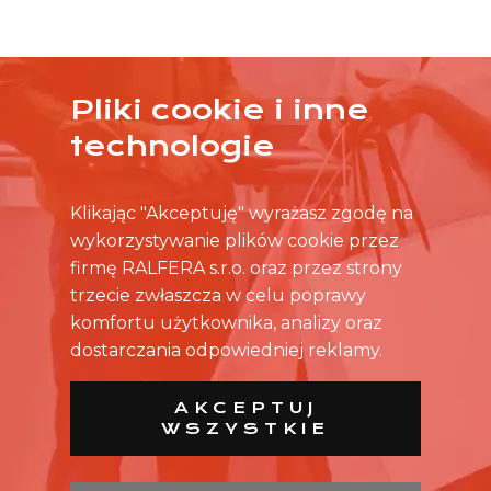
Pliki cookie i inne
ŻADNA OFERTA CIĘ NIE ZAINTERESOWAŁA?
technologie
SKONTAKTUJ SIĘ BEZPOŚREDNIO ZE SKLEPEM.
Klikając "Akceptuję" wyrażasz zgodę na
wykorzystywanie plików cookie przez
firmę RALFERA s.r.o. oraz przez strony
trzecie zwłaszcza w celu poprawy
komfortu użytkownika, analizy oraz
dostarczania odpowiedniej reklamy.
AKCEPTUJ
WSZYSTKIE