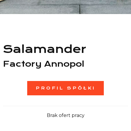
Lista sklepów
Lista CH
Informacje
Salamander
Factory Annopol
PROFIL SPÓŁKI
Brak ofert pracy