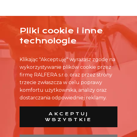
Pliki cookie i inne
ŻADNA OFERTA CIĘ NIE ZAINTERESOWAŁA?
technologie
SKONTAKTUJ SIĘ BEZPOŚREDNIO ZE SKLEPEM.
Klikając "Akceptuję" wyrażasz zgodę na
wykorzystywanie plików cookie przez
firmę RALFERA s.r.o. oraz przez strony
trzecie zwłaszcza w celu poprawy
komfortu użytkownika, analizy oraz
dostarczania odpowiedniej reklamy.
AKCEPTUJ
WSZYSTKIE