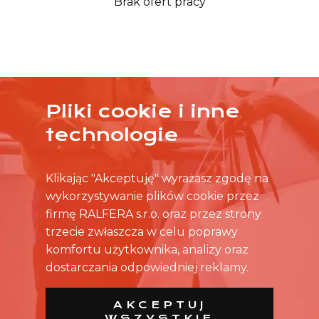
Brak ofert pracy
Pliki cookie i inne
ŻADNA OFERTA CIĘ NIE ZAINTERESOWAŁA?
technologie
SKONTAKTUJ SIĘ BEZPOŚREDNIO ZE SKLEPEM.
Klikając "Akceptuję" wyrażasz zgodę na
wykorzystywanie plików cookie przez
firmę RALFERA s.r.o. oraz przez strony
trzecie zwłaszcza w celu poprawy
komfortu użytkownika, analizy oraz
dostarczania odpowiedniej reklamy.
AKCEPTUJ
WSZYSTKIE