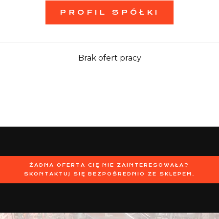
PROFIL SPÓŁKI
Brak ofert pracy
ŻADNA OFERTA CIĘ NIE ZAINTERESOWAŁA?
SKONTAKTUJ SIĘ BEZPOŚREDNIO ZE SKLEPEM.