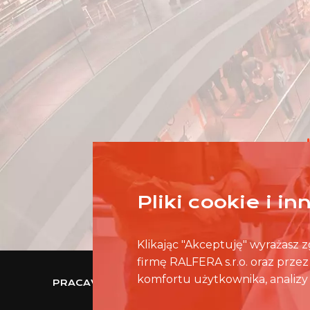
Pliki cookie i i
Klikając "Akceptuję" wyrażasz
firmę RALFERA s.r.o. oraz prze
komfortu użytkownika, analizy 
PRACAWCENTRUMHANDLOWYM.PL