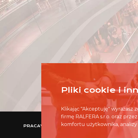
Pliki cookie i i
Klikając "Akceptuję" wyrażasz
firmę RALFERA s.r.o. oraz prze
komfortu użytkownika, analizy 
PRACAWCENTRUMHANDLOWYM.PL