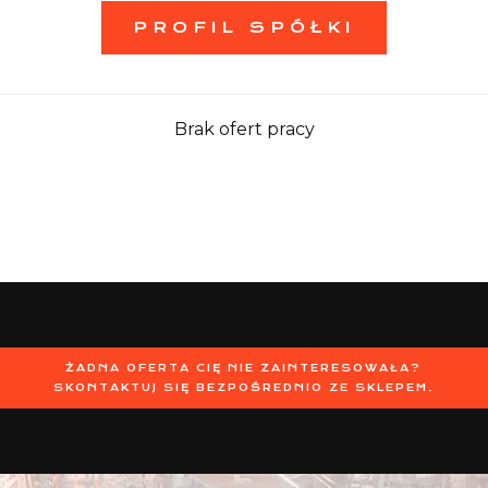
PROFIL SPÓŁKI
Brak ofert pracy
ŻADNA OFERTA CIĘ NIE ZAINTERESOWAŁA?
SKONTAKTUJ SIĘ BEZPOŚREDNIO ZE SKLEPEM.