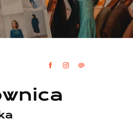
wnica
ska