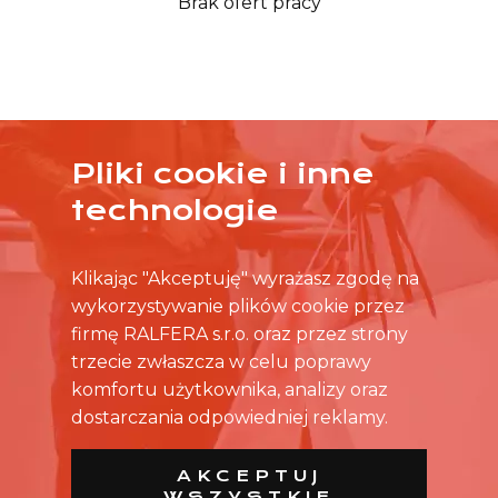
Brak ofert pracy
Pliki cookie i inne
ŻADNA OFERTA CIĘ NIE ZAINTERESOWAŁA?
technologie
SKONTAKTUJ SIĘ BEZPOŚREDNIO ZE SKLEPEM.
Klikając "Akceptuję" wyrażasz zgodę na
wykorzystywanie plików cookie przez
firmę RALFERA s.r.o. oraz przez strony
trzecie zwłaszcza w celu poprawy
komfortu użytkownika, analizy oraz
dostarczania odpowiedniej reklamy.
AKCEPTUJ
WSZYSTKIE