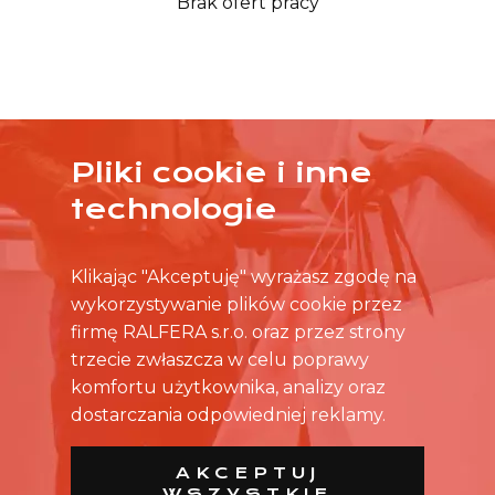
Brak ofert pracy
Pliki cookie i inne
ŻADNA OFERTA CIĘ NIE ZAINTERESOWAŁA?
technologie
SKONTAKTUJ SIĘ BEZPOŚREDNIO ZE SKLEPEM.
Klikając "Akceptuję" wyrażasz zgodę na
wykorzystywanie plików cookie przez
firmę RALFERA s.r.o. oraz przez strony
trzecie zwłaszcza w celu poprawy
komfortu użytkownika, analizy oraz
dostarczania odpowiedniej reklamy.
AKCEPTUJ
WSZYSTKIE