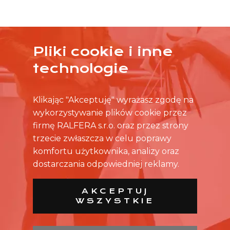
Pliki cookie i inne
ŻADNA OFERTA CIĘ NIE ZAINTERESOWAŁA?
technologie
SKONTAKTUJ SIĘ BEZPOŚREDNIO ZE SKLEPEM.
Klikając "Akceptuję" wyrażasz zgodę na
wykorzystywanie plików cookie przez
firmę RALFERA s.r.o. oraz przez strony
trzecie zwłaszcza w celu poprawy
komfortu użytkownika, analizy oraz
dostarczania odpowiedniej reklamy.
AKCEPTUJ
WSZYSTKIE