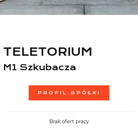
Lista sklepów
Lista CH
Informacje
TELETORIUM
M1 Szkubacza
PROFIL SPÓŁKI
Brak ofert pracy