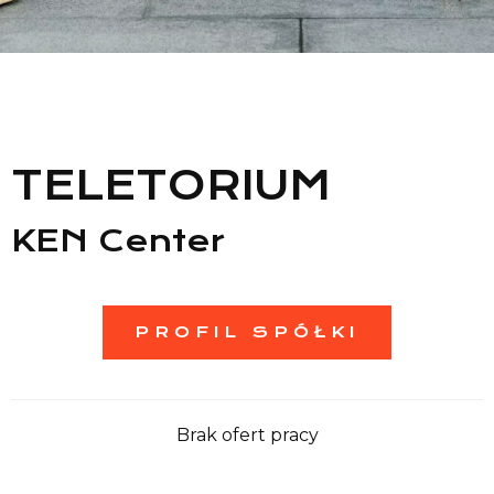
Lista sklepów
Lista CH
Informacje
TELETORIUM
KEN Center
PROFIL SPÓŁKI
Brak ofert pracy