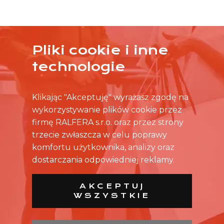
Pliki cookie i inne
ŻADNA OFERTA CIĘ NIE ZAINTERESOWAŁA?
technologie
SKONTAKTUJ SIĘ BEZPOŚREDNIO ZE SKLEPEM.
Klikając "Akceptuję" wyrażasz zgodę na
wykorzystywanie plików cookie przez
firmę RALFERA s.r.o. oraz przez strony
trzecie zwłaszcza w celu poprawy
komfortu użytkownika, analizy oraz
dostarczania odpowiedniej reklamy.
AKCEPTUJ
WSZYSTKIE