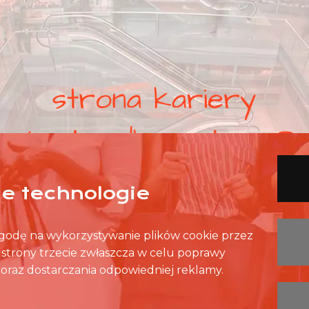
nne technologie
 zgodę na wykorzystywanie plików cookie przez
z strony trzecie zwłaszcza w celu poprawy
oraz dostarczania odpowiedniej reklamy.
LISTA SKLEPÓW
LISTA CH
KONTAKT
OCHRONA DANYCH OSOBISTYCH