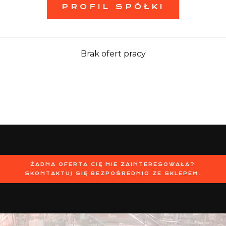
PROFIL SPÓŁKI
Brak ofert pracy
ŻADNA OFERTA CIĘ NIE ZAINTERESOWAŁA?
SKONTAKTUJ SIĘ BEZPOŚREDNIO ZE SKLEPEM.