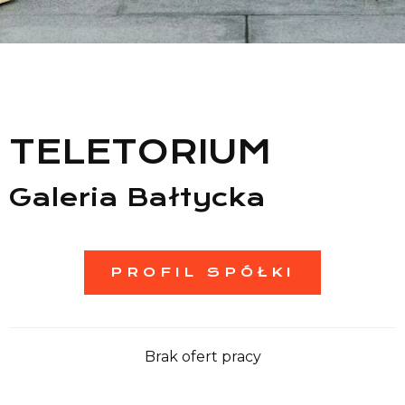
Lista sklepów
Lista CH
Informacje
TELETORIUM
Galeria Bałtycka
PROFIL SPÓŁKI
Brak ofert pracy