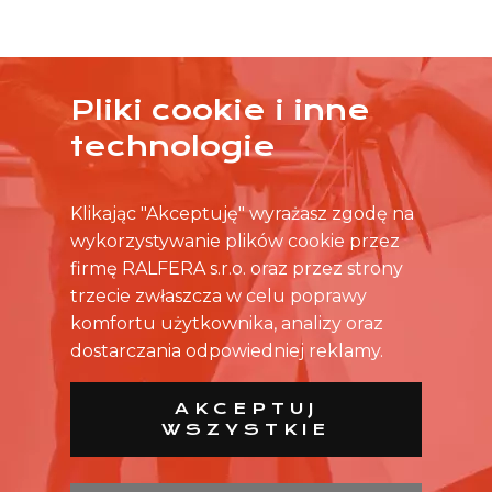
Pliki cookie i inne
ŻADNA OFERTA CIĘ NIE ZAINTERESOWAŁA?
technologie
SKONTAKTUJ SIĘ BEZPOŚREDNIO ZE SKLEPEM.
Klikając "Akceptuję" wyrażasz zgodę na
wykorzystywanie plików cookie przez
firmę RALFERA s.r.o. oraz przez strony
trzecie zwłaszcza w celu poprawy
komfortu użytkownika, analizy oraz
dostarczania odpowiedniej reklamy.
AKCEPTUJ
WSZYSTKIE