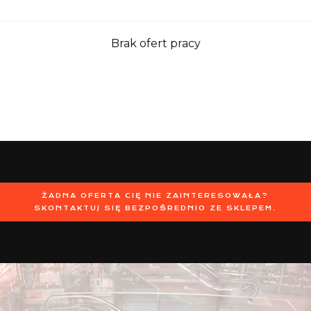
Brak ofert pracy
ŻADNA OFERTA CIĘ NIE ZAINTERESOWAŁA?
SKONTAKTUJ SIĘ BEZPOŚREDNIO ZE SKLEPEM.