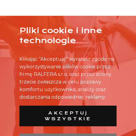
Pliki cookie i inne
ŻADNA OFERTA CIĘ NIE ZAINTERESOWAŁA?
technologie
SKONTAKTUJ SIĘ BEZPOŚREDNIO ZE SKLEPEM.
Klikając "Akceptuję" wyrażasz zgodę na
wykorzystywanie plików cookie przez
firmę RALFERA s.r.o. oraz przez strony
trzecie zwłaszcza w celu poprawy
komfortu użytkownika, analizy oraz
dostarczania odpowiedniej reklamy.
AKCEPTUJ
WSZYSTKIE