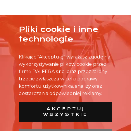
Pliki cookie i inne
ŻADNA OFERTA CIĘ NIE ZAINTERESOWAŁA?
technologie
SKONTAKTUJ SIĘ BEZPOŚREDNIO ZE SKLEPEM.
Klikając "Akceptuję" wyrażasz zgodę na
wykorzystywanie plików cookie przez
firmę RALFERA s.r.o. oraz przez strony
trzecie zwłaszcza w celu poprawy
komfortu użytkownika, analizy oraz
dostarczania odpowiedniej reklamy.
AKCEPTUJ
WSZYSTKIE