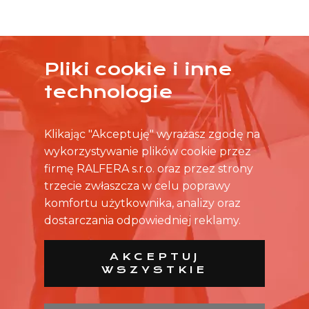
Pliki cookie i inne
ŻADNA OFERTA CIĘ NIE ZAINTERESOWAŁA?
technologie
SKONTAKTUJ SIĘ BEZPOŚREDNIO ZE SKLEPEM.
Klikając "Akceptuję" wyrażasz zgodę na
wykorzystywanie plików cookie przez
firmę RALFERA s.r.o. oraz przez strony
trzecie zwłaszcza w celu poprawy
komfortu użytkownika, analizy oraz
dostarczania odpowiedniej reklamy.
AKCEPTUJ
WSZYSTKIE