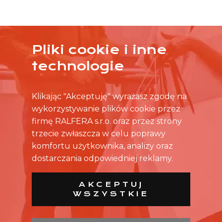
Pliki cookie i inne
ŻADNA OFERTA CIĘ NIE ZAINTERESOWAŁA?
technologie
SKONTAKTUJ SIĘ BEZPOŚREDNIO ZE SKLEPEM.
Klikając "Akceptuję" wyrażasz zgodę na
wykorzystywanie plików cookie przez
firmę RALFERA s.r.o. oraz przez strony
trzecie zwłaszcza w celu poprawy
komfortu użytkownika, analizy oraz
dostarczania odpowiedniej reklamy.
AKCEPTUJ
WSZYSTKIE