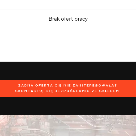
Brak ofert pracy
ŻADNA OFERTA CIĘ NIE ZAINTERESOWAŁA?
SKONTAKTUJ SIĘ BEZPOŚREDNIO ZE SKLEPEM.