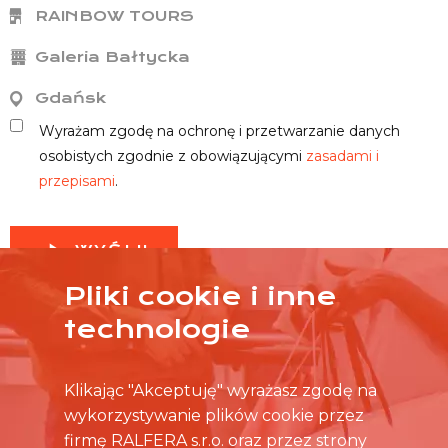
RAINBOW TOURS
Galeria Bałtycka
Gdańsk
Wyrażam zgodę na ochronę i przetwarzanie danych
osobistych zgodnie z obowiązującymi
zasadami i
przepisami
.
WYŚLIJ
Pliki cookie i inne
technologie
Klikając "Akceptuję" wyrażasz zgodę na
wykorzystywanie plików cookie przez
firmę RALFERA s.r.o. oraz przez strony