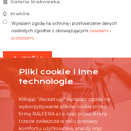
Galeria Krakowska
Kraków
Wyrażam zgodę na ochronę i przetwarzanie danych
osobistych zgodnie z obowiązującymi
zasadami i
przepisami
.
WYŚLIJ
Pliki cookie i inne
technologie
Klikając "Akceptuję" wyrażasz zgodę na
wykorzystywanie plików cookie przez
firmę RALFERA s.r.o. oraz przez strony
trzecie zwłaszcza w celu poprawy
komfortu użytkownika, analizy oraz