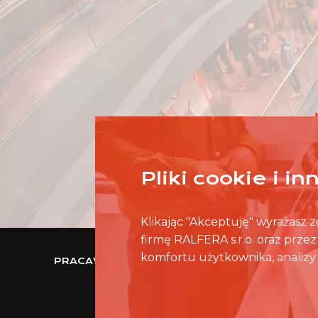
Pliki cookie i i
Klikając "Akceptuję" wyrażasz
firmę RALFERA s.r.o. oraz prze
komfortu użytkownika, analizy 
PRACAWCENTRUMHANDLOWYM.PL