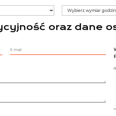
cyjność oraz dane o
W
E-mail
m