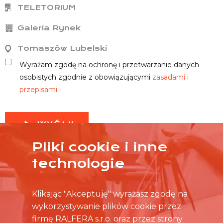
TELETORIUM
Galeria Rynek
Tomaszów Lubelski
Wyrażam zgodę na ochronę i przetwarzanie danych
osobistych zgodnie z obowiązującymi
zasadami i
przepisami
.
WYŚLIJ
Pliki cookie i inne
technologie
Klikając "Akceptuję" wyrażasz zgodę na
wykorzystywanie plików cookie przez
firmę RALFERA s.r.o. oraz przez strony