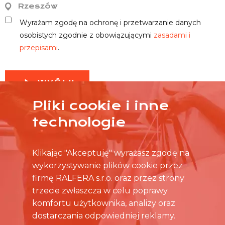
Rzeszów
Wyrażam zgodę na ochronę i przetwarzanie danych
osobistych zgodnie z obowiązującymi
zasadami i
przepisami
.
WYŚLIJ
Pliki cookie i inne
technologie
Klikając "Akceptuję" wyrażasz zgodę na
wykorzystywanie plików cookie przez
firmę RALFERA s.r.o. oraz przez strony
trzecie zwłaszcza w celu poprawy
komfortu użytkownika, analizy oraz
dostarczania odpowiedniej reklamy.