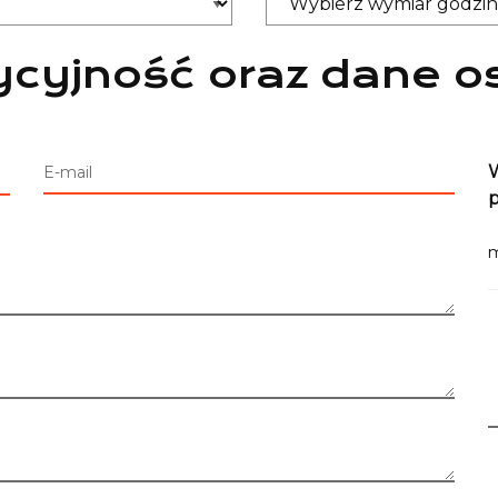
cyjność oraz dane o
W
E-mail
m