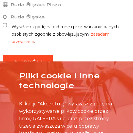
Ruda Śląska Plaza
Ruda Śląska
Wyrażam zgodę na ochronę i przetwarzanie danych
osobistych zgodnie z obowiązującymi
zasadami i
przepisami
.
WYŚLIJ
Pliki cookie i inne
technologie
Klikając "Akceptuję" wyrażasz zgodę na
wykorzystywanie plików cookie przez
firmę RALFERA s.r.o. oraz przez strony
trzecie zwłaszcza w celu poprawy