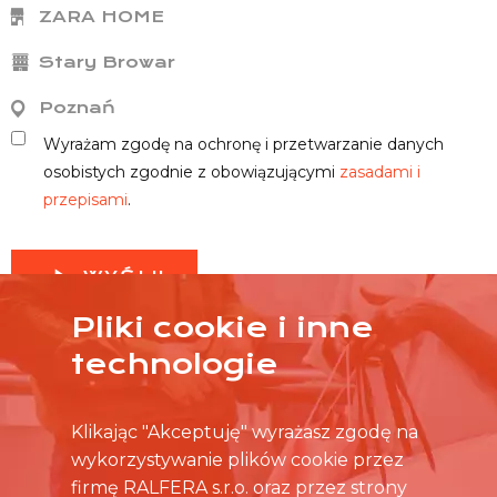
ZARA HOME
Stary Browar
Poznań
Wyrażam zgodę na ochronę i przetwarzanie danych
osobistych zgodnie z obowiązującymi
zasadami i
przepisami
.
WYŚLIJ
Pliki cookie i inne
technologie
Klikając "Akceptuję" wyrażasz zgodę na
wykorzystywanie plików cookie przez
firmę RALFERA s.r.o. oraz przez strony