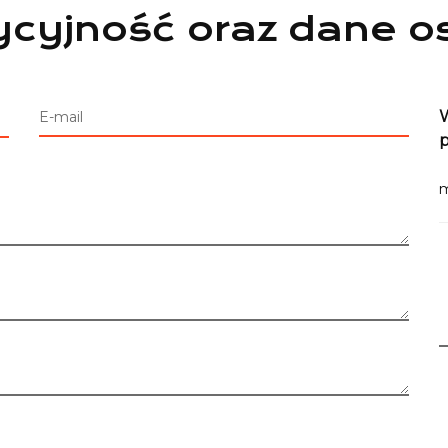
cyjność oraz dane o
W
E-mail
m