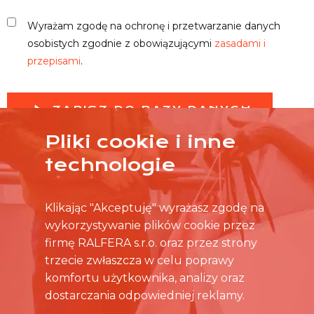
Wyrażam zgodę na ochronę i przetwarzanie danych
osobistych zgodnie z obowiązującymi
zasadami i
przepisami
.
ZAPISZ DO BAZY DANYCH
Pliki cookie i inne
technologie
Klikając "Akceptuję" wyrażasz zgodę na
wykorzystywanie plików cookie przez
firmę RALFERA s.r.o. oraz przez strony
trzecie zwłaszcza w celu poprawy
komfortu użytkownika, analizy oraz
dostarczania odpowiedniej reklamy.