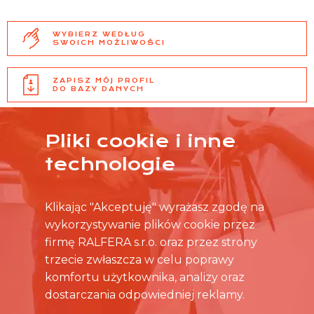
WYBIERZ WEDŁUG
SWOICH MOŻLIWOŚCI
ZAPISZ MÓJ PROFIL
DO BAZY DANYCH
OFERTY PRACY
Pliki cookie i inne
CO MIESIĄC NA @
technologie
Klikając "Akceptuję" wyrażasz zgodę na
wykorzystywanie plików cookie przez
firmę RALFERA s.r.o. oraz przez strony
trzecie zwłaszcza w celu poprawy
komfortu użytkownika, analizy oraz
dostarczania odpowiedniej reklamy.