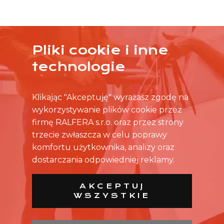
Pliki cookie i inne
ŻADNA OFERTA CIĘ NIE ZAINTERESOWAŁA?
technologie
SKONTAKTUJ SIĘ BEZPOŚREDNIO ZE SKLEPEM.
Klikając "Akceptuję" wyrażasz zgodę na
wykorzystywanie plików cookie przez
firmę RALFERA s.r.o. oraz przez strony
trzecie zwłaszcza w celu poprawy
komfortu użytkownika, analizy oraz
dostarczania odpowiedniej reklamy.
AKCEPTUJ
WSZYSTKIE