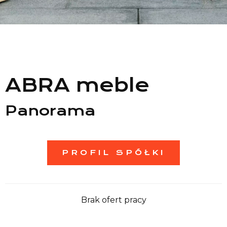
Lista sklepów
Lista CH
Informacje
ABRA meble
Panorama
PROFIL SPÓŁKI
Brak ofert pracy