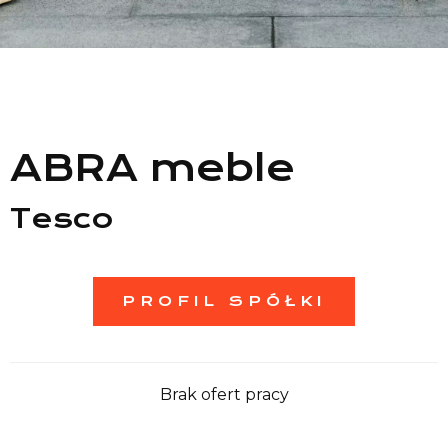
Lista sklepów
Lista CH
Informacje
ABRA meble
Tesco
PROFIL SPÓŁKI
Brak ofert pracy