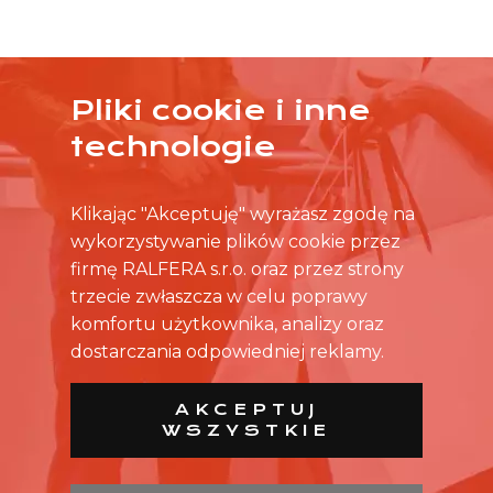
Pliki cookie i inne
ŻADNA OFERTA CIĘ NIE ZAINTERESOWAŁA?
technologie
SKONTAKTUJ SIĘ BEZPOŚREDNIO ZE SKLEPEM.
Klikając "Akceptuję" wyrażasz zgodę na
wykorzystywanie plików cookie przez
firmę RALFERA s.r.o. oraz przez strony
trzecie zwłaszcza w celu poprawy
komfortu użytkownika, analizy oraz
dostarczania odpowiedniej reklamy.
AKCEPTUJ
WSZYSTKIE