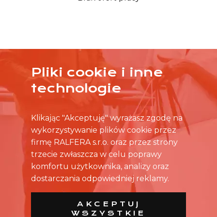
Pliki cookie i inne
ŻADNA OFERTA CIĘ NIE ZAINTERESOWAŁA?
technologie
SKONTAKTUJ SIĘ BEZPOŚREDNIO ZE SKLEPEM.
Klikając "Akceptuję" wyrażasz zgodę na
wykorzystywanie plików cookie przez
firmę RALFERA s.r.o. oraz przez strony
trzecie zwłaszcza w celu poprawy
komfortu użytkownika, analizy oraz
dostarczania odpowiedniej reklamy.
AKCEPTUJ
WSZYSTKIE