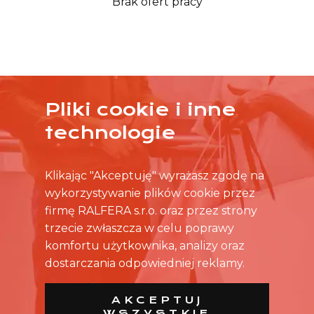
Brak ofert pracy
Pliki cookie i inne
ŻADNA OFERTA CIĘ NIE ZAINTERESOWAŁA?
technologie
SKONTAKTUJ SIĘ BEZPOŚREDNIO ZE SKLEPEM.
Klikając "Akceptuję" wyrażasz zgodę na
wykorzystywanie plików cookie przez
firmę RALFERA s.r.o. oraz przez strony
trzecie zwłaszcza w celu poprawy
komfortu użytkownika, analizy oraz
dostarczania odpowiedniej reklamy.
AKCEPTUJ
WSZYSTKIE