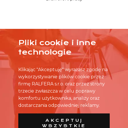
Pliki cookie i inne
ŻADNA OFERTA CIĘ NIE ZAINTERESOWAŁA?
technologie
SKONTAKTUJ SIĘ BEZPOŚREDNIO ZE SKLEPEM.
Klikając "Akceptuję" wyrażasz zgodę na
wykorzystywanie plików cookie przez
firmę RALFERA s.r.o. oraz przez strony
trzecie zwłaszcza w celu poprawy
komfortu użytkownika, analizy oraz
dostarczania odpowiedniej reklamy.
AKCEPTUJ
WSZYSTKIE