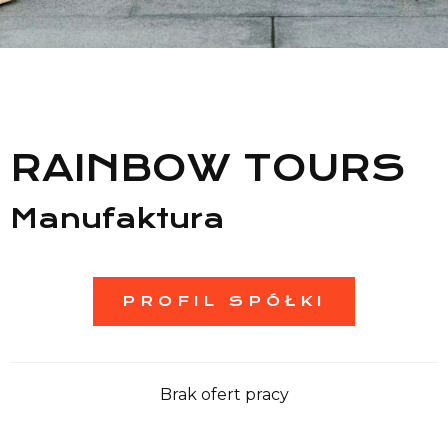
Lista sklepów
Lista CH
Informacje
RAINBOW TOURS
Manufaktura
PROFIL SPÓŁKI
Brak ofert pracy