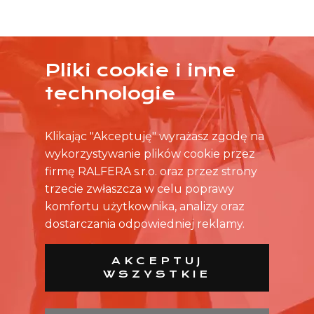
Pliki cookie i inne
ŻADNA OFERTA CIĘ NIE ZAINTERESOWAŁA?
technologie
SKONTAKTUJ SIĘ BEZPOŚREDNIO ZE SKLEPEM.
Klikając "Akceptuję" wyrażasz zgodę na
wykorzystywanie plików cookie przez
firmę RALFERA s.r.o. oraz przez strony
trzecie zwłaszcza w celu poprawy
komfortu użytkownika, analizy oraz
dostarczania odpowiedniej reklamy.
AKCEPTUJ
WSZYSTKIE