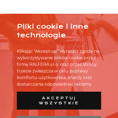
Pliki cookie i inne
ŻADNA OFERTA CIĘ NIE ZAINTERESOWAŁA?
technologie
SKONTAKTUJ SIĘ BEZPOŚREDNIO ZE SKLEPEM.
Klikając "Akceptuję" wyrażasz zgodę na
wykorzystywanie plików cookie przez
firmę RALFERA s.r.o. oraz przez strony
trzecie zwłaszcza w celu poprawy
komfortu użytkownika, analizy oraz
dostarczania odpowiedniej reklamy.
AKCEPTUJ
WSZYSTKIE