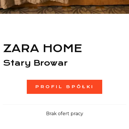
Lista sklepów
Lista CH
Informacje
ZARA HOME
Stary Browar
PROFIL SPÓŁKI
Brak ofert pracy