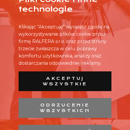
technologie
Klikając "Akceptuję" wyrażasz zgodę na
wykorzystywanie plików cookie przez
firmę RALFERA s.r.o. oraz przez strony
trzecie zwłaszcza w celu poprawy
komfortu użytkownika, analizy oraz
dostarczania odpowiedniej reklamy.
AKCEPTUJ
WSZYSTKIE
ODRZUCENIE
WSZYSTKICH
LISTA SKLEPÓW
LISTA CH
KONTAKT